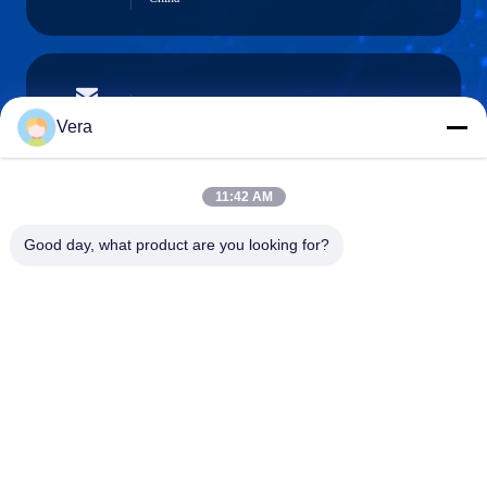
vera@lkmoto.com
E-mail
Vera
11:42 AM
0086-15823905611
Good day, what product are you looking for?
Telefoon
Chongqing Longkang Motorcycle Co., Ltd.