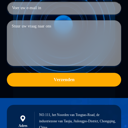
Verzenden
NO.111, het Noorden van Tongtao-Road, de
industriezone van Taojia, Jiulongpo-District, Chongqing,
Adres
China