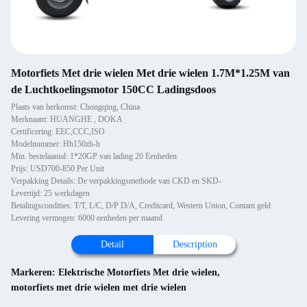
Motorfiets Met drie wielen Met drie wielen 1.7M*1.25M van
de Luchtkoelingsmotor 150CC Ladingsdoos
Plaats van herkomst: Chongqing, China
Merknaam: HUANGHE , DOKA
Certificering: EEC,CCC,ISO
Modelnummer: Hh150zh-h
Min. bestelaantal: 1*20GP van lading 20 Eenheden
Prijs: USD700-850 Per Unit
Verpakking Details: De verpakkingsmethode van CKD en SKD-
Levertijd: 25 werkdagen
Betalingscondities: T/T, L/C, D/P D/A, Creditcard, Western Union, Contant geld
Levering vermogen: 6000 eenheden per maand
Detail
Description
Markeren:
Elektrische Motorfiets Met drie wielen
,
motorfiets met drie wielen met drie wielen