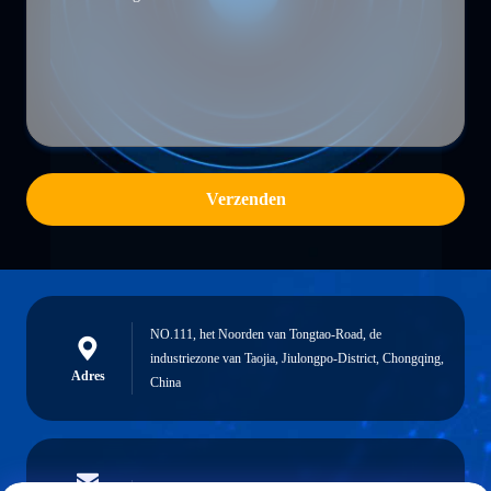
Verzenden
NO.111, het Noorden van Tongtao-Road, de
industriezone van Taojia, Jiulongpo-District, Chongqing,
Adres
China