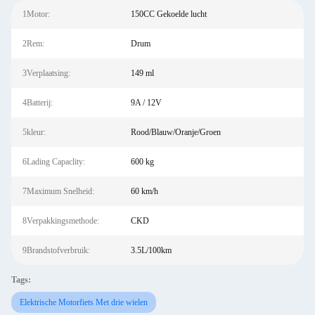
1Motor:
150CC Gekoelde lucht
2Rem:
Drum
3Verplaatsing:
149 ml
4Batterij:
9A / 12V
5kleur:
Rood/Blauw/Oranje/Groen
6Lading Capaclity:
600 kg
7Maximum Snelheid:
60 km/h
8Verpakkingsmethode:
CKD
9Brandstofverbruik:
3.5L/100km
Tags:
Elektrische Motorfiets Met drie wielen