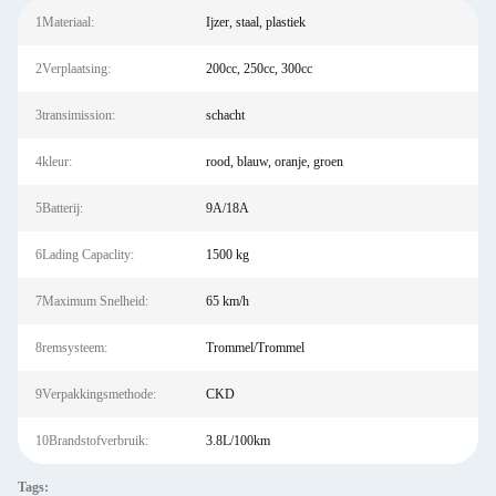
1Materiaal:
Ijzer, staal, plastiek
2Verplaatsing:
200cc, 250cc, 300cc
3transimission:
schacht
4kleur:
rood, blauw, oranje, groen
5Batterij:
9A/18A
6Lading Capaclity:
1500 kg
7Maximum Snelheid:
65 km/h
8remsysteem:
Trommel/Trommel
9Verpakkingsmethode:
CKD
10Brandstofverbruik:
3.8L/100km
Tags: