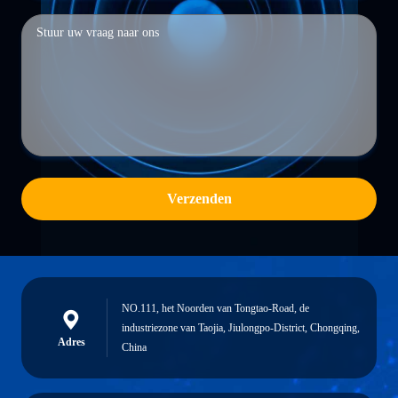
Verzenden
NO.111, het Noorden van Tongtao-Road, de
industriezone van Taojia, Jiulongpo-District, Chongqing,
Adres
China