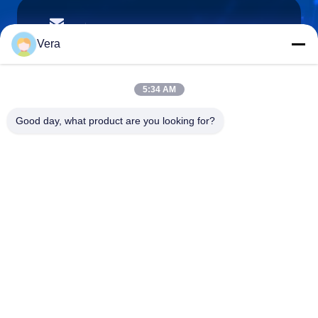
vera@lkmoto.com
E-mail
Vera
5:34 AM
0086-15823905611
Good day, what product are you looking for?
Telefoon
Chongqing Longkang Motorcycle Co., Ltd.