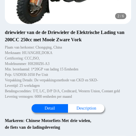
2
/
6
driewieler van de de Driewieler de Elektrische Lading van
200CC 250cc met Mooie Zware Vork
Plaats van herkomst: Chongqing, China
Merknaam: HUANGHE,DOKA
Certificering: CCC,ISO,
Modelnummer: HH200ZH-A3
Min. bestelaantal: 1*20GP van lading 15 Eenheden
Prijs: USD930-1050 Per Unit
Verpakking Details: De verpakkingsmethode van CKD en SKD-
Levertijd: 25 werkdagen
Betalingscondities: T/T, L/C, D/P D/A, Creditcard, Western Union, Contant geld
Levering vermogen: 6000 eenheden per maand
Detail
Description
Markeren:
Chinese Motorfiets Met drie wielen
,
de fiets van de ladingslevering