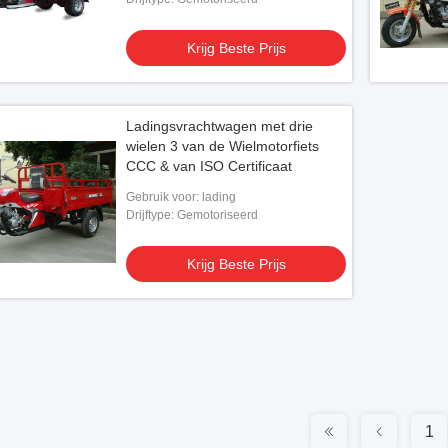
Krijg Beste Prijs
Ladingsvrachtwagen met drie
wielen 3 van de Wielmotorfiets
CCC & van ISO Certificaat
Gebruik voor: lading
Drijftype: Gemotoriseerd
Krijg Beste Prijs
1