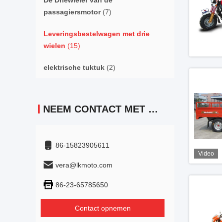
De Driewieler van de
passagiersmotor
(7)
Leveringsbestelwagen met drie
wielen
(15)
elektrische tuktuk
(2)
NEEM CONTACT MET ONS OP
86-15823905611
Video
vera@lkmoto.com
86-23-65785650
Contact opnemen