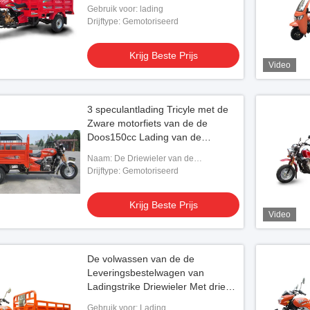
Gebruik voor: lading
Drijftype: Gemotoriseerd
Krijg Beste Prijs
Video
3 speculantlading Tricyle met de
Zware motorfiets van de de
Doos150cc Lading van de
Ladingslading
Naam: De Driewieler van de
ladingsmotor
Drijftype: Gemotoriseerd
Krijg Beste Prijs
Video
De volwassen van de de
Leveringsbestelwagen van
Ladingstrike Driewieler Met drie
wielen van China met Zware
Gebruik voor: Lading