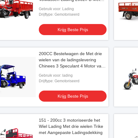
drie wielen
Gebruik voor: Lading
Drijftype: Gemotoriseerd
Krijg Beste Prijs
200CC Bestelwagen de Met drie
wielen van de ladingslevering
Chinees 3 Speculant 4 Motor van
de Slag de Enige Cilinder
Gebruik voor: lading
Drijftype: Gemotoriseerd
Krijg Beste Prijs
151 - 200cc 3 motoriseerde het
Wiel Lading Met drie wielen Trike
met Aangepaste Ladingsdekking