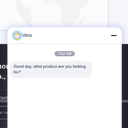
Vera
7:52 AM
hongqing Longkang Motorcycle
Good day, what product are you looking 
for?
., Ltd.
bellen u zo snel mogelijk terug.
Meld je aan.