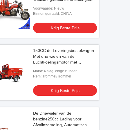
Met drie wielen
Voorwaarde: Nieuw
Binnen gemaakt: CHINA
Krijg Beste Prijs
150CC de Leveringsbestelwagen
Met drie wielen van de
Luchtkoelingsmotor met
Multifunctietoolbox
Motor: 4 slag, enige cilinder
Rem: Trommel/Trommel
Krijg Beste Prijs
De Driewieler van de
benzine250cc Lading voor
Afvalinzameling, Automatisch