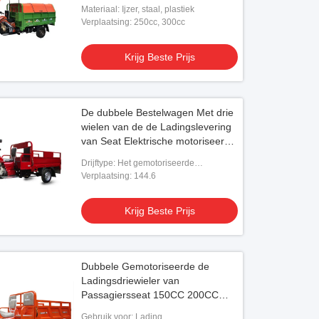
Opheffend Systeem
Materiaal: Ijzer, staal, plastiek
Verplaatsing: 250cc, 300cc
Krijg Beste Prijs
De dubbele Bestelwagen Met drie
wielen van de de Ladingslevering
van Seat Elektrische motoriseerde
Gereden Drie
Drijftype: Het gemotoriseerde
Transmissie Drijven
Verplaatsing: 144.6
Krijg Beste Prijs
Dubbele Gemotoriseerde de
Ladingsdriewieler van
Passagiersseat 150CC 200CC
met Groot Wiel
Gebruik voor: Lading