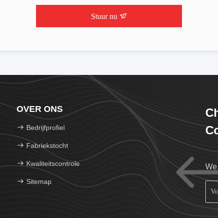
Stuur nu
OVER ONS
C
Bedrijfprofiel
Co
Fabriekstocht
Kwaliteitscontrole
We 
Sitemap