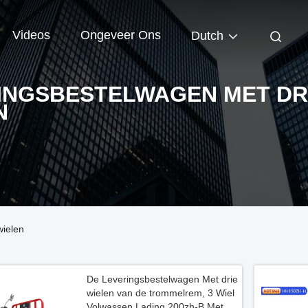
Videos
Ongeveer Ons
Dutch
INGSBESTELWAGEN MET DR
N
wielen
De Leveringsbestelwagen Met drie
wielen van de trommelrem, 3 Wiel
Volwassen Lading 200zh-B Met