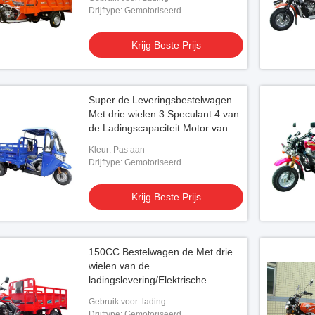
Ladingslader
Drijftype: Gemotoriseerd
Krijg Beste Prijs
Super de Leveringsbestelwagen
Met drie wielen 3 Speculant 4 van
de Ladingscapaciteit Motor van de
Slag de Enige Cilinder
Kleur: Pas aan
Drijftype: Gemotoriseerd
Krijg Beste Prijs
150CC Bestelwagen de Met drie
wielen van de
ladingslevering/Elektrische
Levering HH150ZH-2p Met drie
Gebruik voor: lading
wielen
Drijftype: Gemotoriseerd