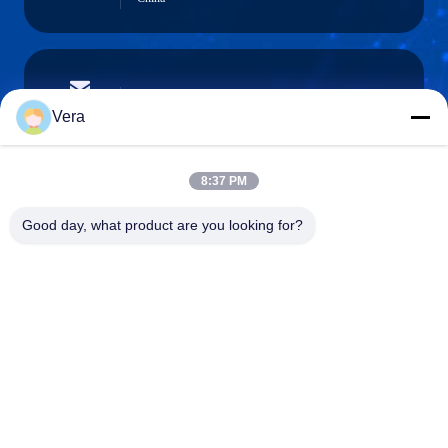
vera@lkmoto.com
E-mail
Vera
8:37 PM
0086-15823905611
Good day, what product are you looking for?
Telefoon
Chongqing Longkang Motorcycle Co., Ltd.