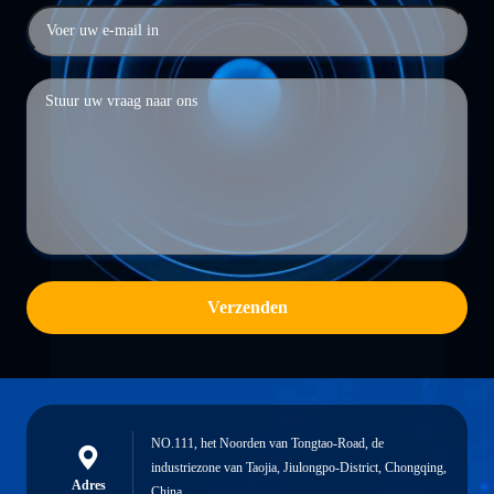
Verzenden
NO.111, het Noorden van Tongtao-Road, de
industriezone van Taojia, Jiulongpo-District, Chongqing,
Adres
China