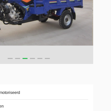
motoriseerd
en