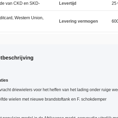
ode van CKD en SKD-
Levertijd
25
editcard, Western Union,
Levering vermogen
60
tbeschrijving
aties
vracht driewielers voor het heffen van het lading onder ruige w
elfde wielen met nieuwe brandstoftank en F. schokdemper