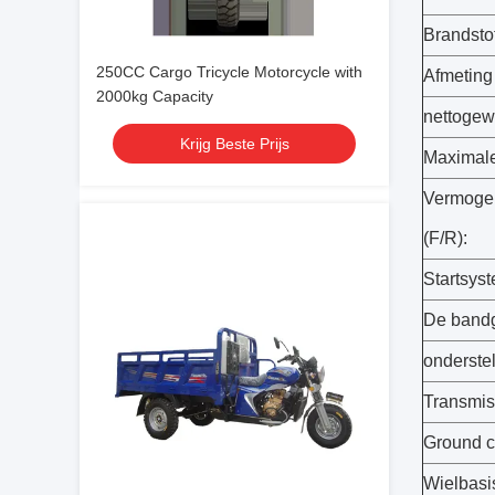
Brandstof
250CC Cargo Tricycle Motorcycle with
Afmeting
2000kg Capacity
nettogewi
Krijg Beste Prijs
Maximale 
Vermoge
(F/R):
Startsys
De bandg
onderstel
Transmis
Ground c
Wielbasi