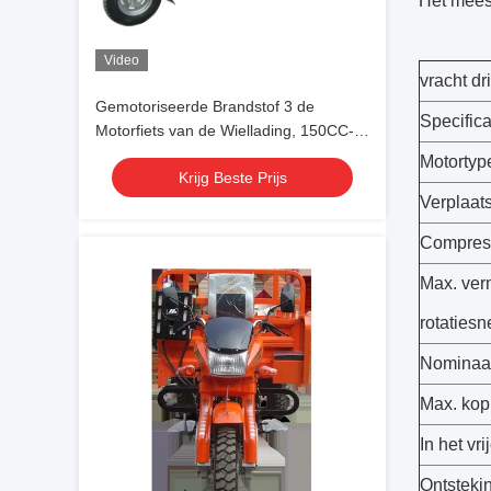
Het meest
Video
vracht dr
Gemotoriseerde Brandstof 3 de
Specifica
Motorfiets van de Wiellading, 150CC-
Ladingsdriewieler met Glaskoplamp
Motortyp
Krijg Beste Prijs
Verplaats
Compres
Max. ver
rotatiesn
Nominaa
Max. kopp
In het vri
Ontsteki