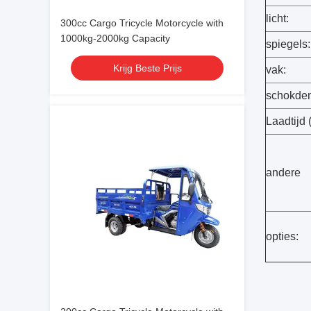
licht:
300cc Cargo Tricycle Motorcycle with
1000kg-2000kg Capacity
spiegels:
Krijg Beste Prijs
vak:
schokde
Laadtijd 
andere
opties: