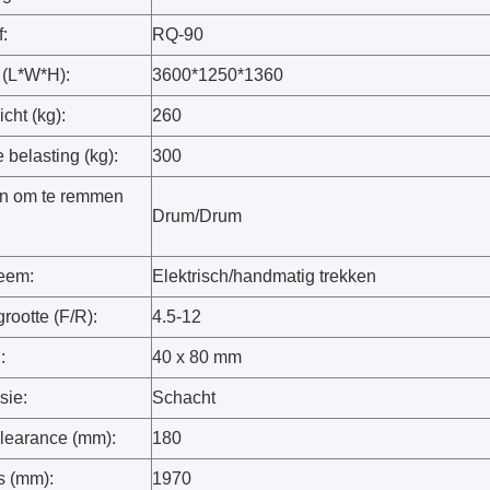
:
RQ-90
 (L*W*H):
3600*1250*1360
cht (kg):
260
belasting (kg):
300
n om te remmen
Drum/Drum
teem:
Elektrisch/handmatig trekken
rootte (F/R):
4.5-12
:
40 x 80 mm
sie:
Schacht
learance (mm):
180
s (mm):
1970