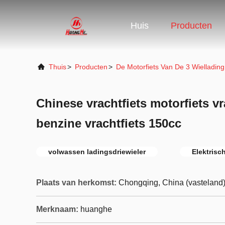
Huis
Producten
Thuis
>
Producten
>
De Motorfiets Van De 3 Wiellading
Chinese vrachtfiets motorfiets v
benzine vrachtfiets 150cc
volwassen ladingsdriewieler
Elektrisc
Plaats van herkomst:
Chongqing, China (vasteland
Merknaam:
huanghe