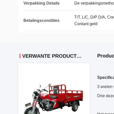
Verpakking Details
De verpakkingsmeth
T/T, L/C, D/P D/A, Cr
Betalingscondities
Contant geld
Produc
VERWANTE PRODUCTEN
Specific
3 wielen 
Drie dez