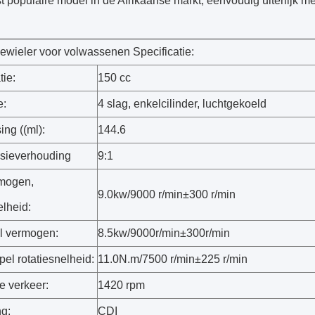
 populaire model in de Afrikaanse markt, eenvoudig uiterlijk me
iewieler voor volwassenen Specificatie:
tie:
150 cc
e:
4 slag, enkelcilinder, luchtgekoeld
ing ((ml):
144.6
sieverhouding
9:1
mogen,
9.0kw/9000 r/min±300 r/min
elheid:
l vermogen:
8.5kw/9000r/min±300r/min
el rotatiesnelheid:
11.0N.m/7500 r/min±225 r/min
je verkeer:
1420 rpm
ng:
CDI