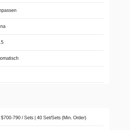
npassen
ina
15
omatisch
$700-790 / Sets | 40 Set/Sets (Min. Order)