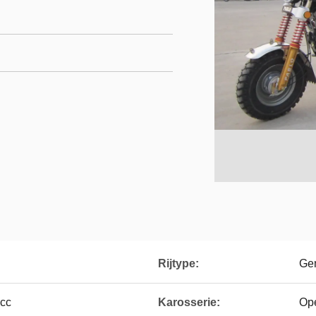
Rijtype:
Ge
0cc
Karosserie:
Op