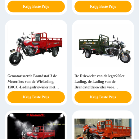
Krijg Beste Prijs
Krijg Beste Prijs
Gemotoriseerde Brandstof 3 de
De Driewieler van de leger200cc
Motorfiets van de Wiellading,
Lading, de Lading van de
150CC-Ladingsdriewieler met
Brandstofdriewieler voor
Glaskoplamp
Handelaars en Landbouwers
Krijg Beste Prijs
Krijg Beste Prijs