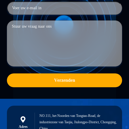
Verzenden
NO.111, het Noorden van Tongtao-Road, de
industriezone van Taojia, Jiulongpo-District, Chongqing,
Adres
China