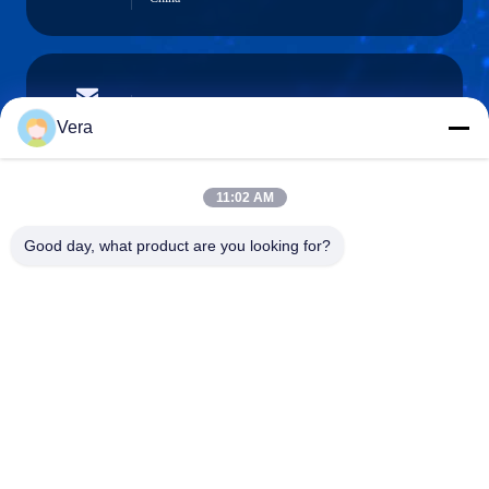
vera@lkmoto.com
E-mail
Vera
11:02 AM
0086-15823905611
Good day, what product are you looking for?
Telefoon
Chongqing Longkang Motorcycle Co., Ltd.