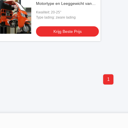
Motortype en Leeggewicht van
300-400kg
Kwaliteit: 20-25°
Type lading: zware lading
Krijg Beste Prijs
1