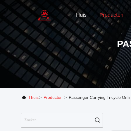
Huis
Producten
PA
Thuis
>
Producten
>
Passenger Carrying Tricycle Onli