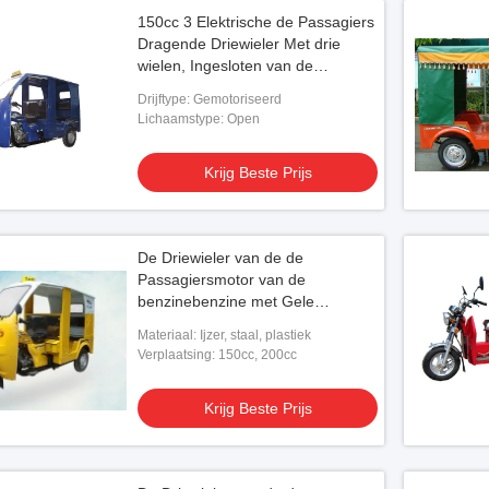
150cc 3 Elektrische de Passagiers
Dragende Driewieler Met drie
wielen, Ingesloten van de
Wielpassagier
Drijftype: Gemotoriseerd
Lichaamstype: Open
Krijg Beste Prijs
De Driewieler van de de
Passagiersmotor van de
benzinebenzine met Gele
Bestuurderscabine en Ijzerdak,
Materiaal: Ijzer, staal, plastiek
Verplaatsing: 150cc, 200cc
Krijg Beste Prijs