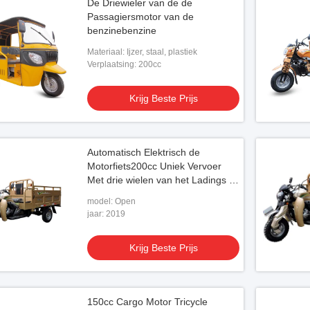
De Driewieler van de de
Passagiersmotor van de
benzinebenzine
Materiaal: Ijzer, staal, plastiek
Verplaatsing: 200cc
Krijg Beste Prijs
Automatisch Elektrisch de
Motorfiets200cc Uniek Vervoer
Met drie wielen van het Ladings 3
Wiel
model: Open
jaar: 2019
Krijg Beste Prijs
150cc Cargo Motor Tricycle