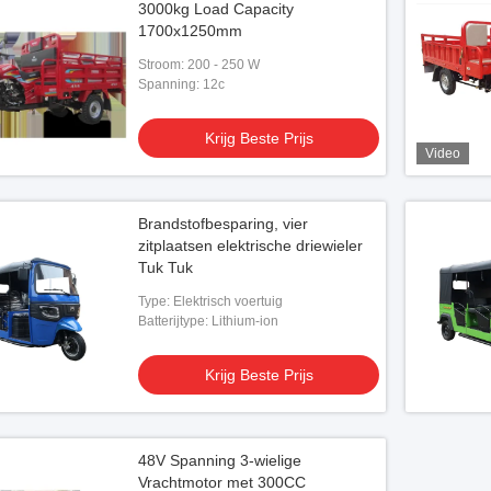
3000kg Load Capacity
1700x1250mm
Stroom: 200 - 250 W
Spanning: 12c
Krijg Beste Prijs
Video
Brandstofbesparing, vier
zitplaatsen elektrische driewieler
Tuk Tuk
Type: Elektrisch voertuig
Batterijtype: Lithium-ion
Krijg Beste Prijs
48V Spanning 3-wielige
Vrachtmotor met 300CC