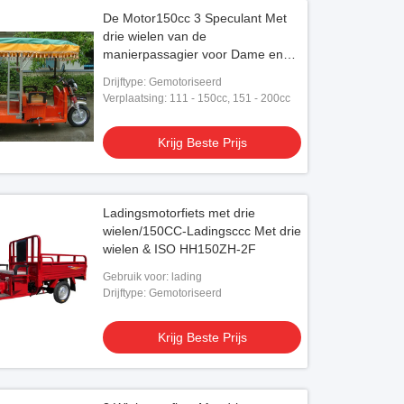
De Motor150cc 3 Speculant Met
drie wielen van de
manierpassagier voor Dame en
Oudere Mensen
Drijftype: Gemotoriseerd
Verplaatsing: 111 - 150cc, 151 - 200cc
Krijg Beste Prijs
Ladingsmotorfiets met drie
wielen/150CC-Ladingsccc Met drie
wielen & ISO HH150ZH-2F
Gebruik voor: lading
Drijftype: Gemotoriseerd
Krijg Beste Prijs