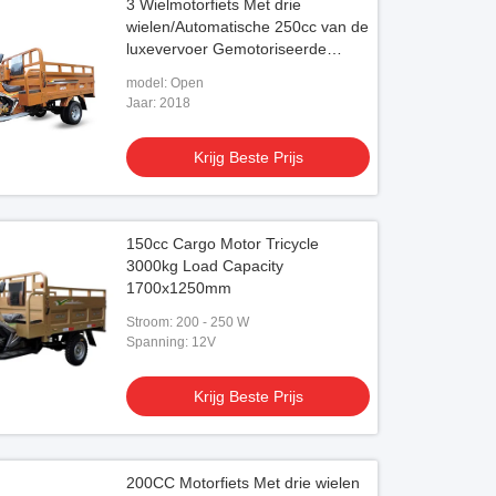
3 Wielmotorfiets Met drie
wielen/Automatische 250cc van de
luxevervoer Gemotoriseerde
Lading
model: Open
Jaar: 2018
Krijg Beste Prijs
150cc Cargo Motor Tricycle
3000kg Load Capacity
1700x1250mm
Stroom: 200 - 250 W
Spanning: 12V
Krijg Beste Prijs
200CC Motorfiets Met drie wielen