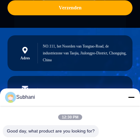
Verzenden
NO.111, het Noorden van Tongtao-Road, de
industriezone van Taojia, Jiulongpo-District, Chongqing,
Adres
China
vera@lkmoto.com
E-mail
Subhani
12:30 PM
0086-15823905611
Good day, what product are you looking for?
Telefoon