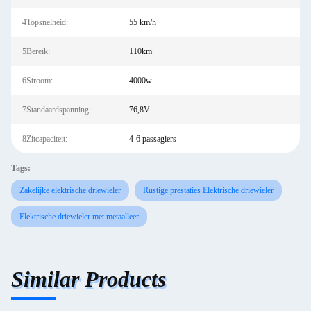
4Topsnelheid:
55 km/h
5Bereik:
110km
6Stroom:
4000w
7Standaardspanning:
76,8V
8Zitcapaciteit:
4-6 passagiers
Tags:
Zakelijke elektrische driewieler
Rustige prestaties Elektrische driewieler
Elektrische driewieler met metaalleer
Similar Products