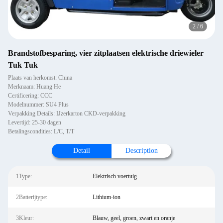
2
/
6
Brandstofbesparing, vier zitplaatsen elektrische driewieler
Tuk Tuk
Plaats van herkomst: China
Merknaam: Huang He
Certificering: CCC
Modelnummer: SU4 Plus
Verpakking Details: IJzerkarton CKD-verpakking
Levertijd: 25-30 dagen
Betalingscondities: L/C, T/T
Detail
Description
1Type:
Elektrisch voertuig
2Batterijtype:
Lithium-ion
3Kleur:
Blauw, geel, groen, zwart en oranje