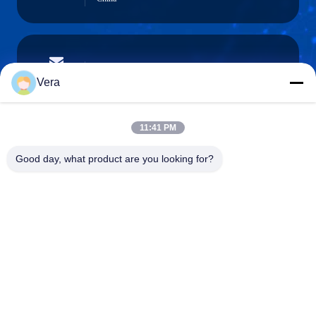
vera@lkmoto.com
E-mail
Vera
11:41 PM
0086-15823905611
Good day, what product are you looking for?
Telefoon
Chongqing Longkang Motorcycle Co., Ltd.