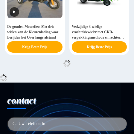
De gouden Motorfiets Met drie
Veelzijdige 3-wielige
wielen van de Kleurenlading voor
vrachtdriewieler met CKD-
Berijden het Over lange afstand
verpakkingsmethode en rechter
driewielige motorfiets
Krijg Beste Prijs
Krijg Beste Prijs
contact