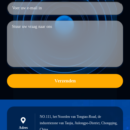
Verzenden
NO.111, het Noorden van Tongtao-Road, de
industriezone van Taojia, Jiulongpo-District, Chongqing,
Adres
China