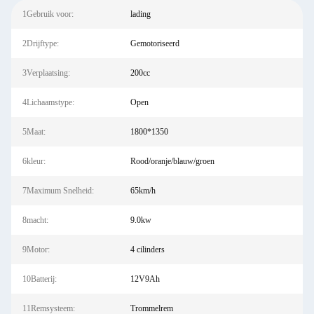
1Gebruik voor:
lading
2Drijftype:
Gemotoriseerd
3Verplaatsing:
200cc
4Lichaamstype:
Open
5Maat:
1800*1350
6kleur:
Rood/oranje/blauw/groen
7Maximum Snelheid:
65km/h
8macht:
9.0kw
9Motor:
4 cilinders
10Batterij:
12V9Ah
11Remsysteem:
Trommelrem