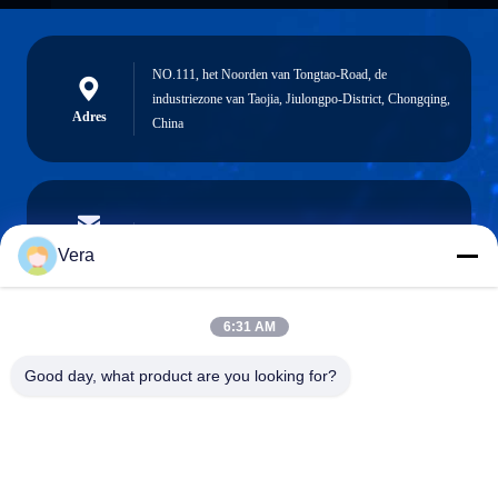
NO.111, het Noorden van Tongtao-Road, de
industriezone van Taojia, Jiulongpo-District, Chongqing,
Adres
China
vera@lkmoto.com
E-mail
Vera
6:31 AM
0086-15823905611
Good day, what product are you looking for?
Telefoon