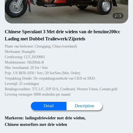
2
/
5
Chinese Speculant 3 Met drie wielen van de benzine200cc
Lading met Dubbel Traliewerk/Zijzetels
Plaats van herkomst: Chongqing, China (vasteland)
Merknaam: HuangHe
Certificering: CCC,ISO9001
Modelnummer: Hh200zh-B
Min. bestelaantal: 20 Set / Sets
Prijs: US $850-1050 / Sets | 20 Set/Sets (Min. Order)
Verpakking Details: De verpakkingsmethode van CKD en SKD-
Levertijd: 25 werkdagen
Betalingscondities: T/T, L/C, D/P D/A, Creditcard, Western Union, Contant geld
Levering vermogen: 6000 eenheden per maand
Detail
Description
Markeren:
ladingsdriewieler met drie wielen
,
Chinese motorfiets met drie wielen