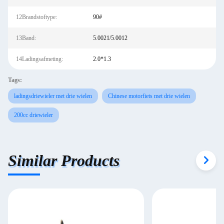
12Brandstoftype:
90#
13Band:
5.0021/5.0012
14Ladingsafmeting:
2.0*1.3
Tags:
ladingsdriewieler met drie wielen
Chinese motorfiets met drie wielen
200cc driewieler
Similar Products