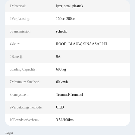
1Materiaal:
Ijzer, staal, plastiek
2Verplaatsing:
150cc. 200cc
3transimission:
schacht
4kleur:
ROOD, BLAUW, SINAASAPPEL
5Batterij:
9A
6Lading Capaclity:
600 kg
7Maximum Snelheid:
60 km/h
8remsysteem:
Trommel/Trommel
9Verpakkingsmethode:
CKD
10Brandstofverbruik:
3.5L/100km
Tags: