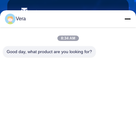
vera@lkmoto.com
E-mail
Vera
8:34 AM
0086-15823905611
Good day, what product are you looking for?
Telefoon
Chongqing Longkang Motorcycle Co., Ltd.