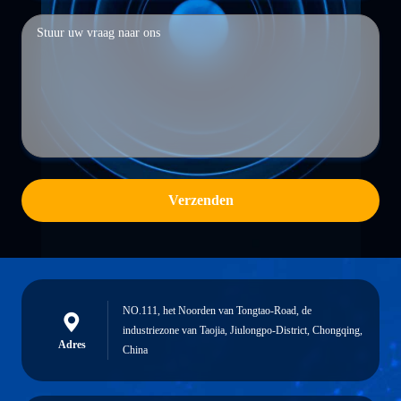
Verzenden
NO.111, het Noorden van Tongtao-Road, de
industriezone van Taojia, Jiulongpo-District, Chongqing,
Adres
China