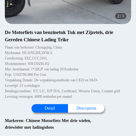
2
/
3
De Motorfiets van benzinetuk Tuk met Zijzetels, drie
Gereden Chinese Lading Trike
Plaats van herkomst: Chongqing, China
Merknaam: HUANGHE,DOKA
Certificering: EEC,CCC,ISO,
Modelnummer: HH150ZH-H2
Min. bestelaantal: 1*20GP van lading 20 Eenheden
Prijs: USD700-880 Per Unit
Verpakking Details: De verpakkingsmethode van CKD en SKD-
Levertijd: 25 werkdagen
Betalingscondities: T/T, L/C, D/P D/A, Creditcard, Western Union, Contant geld
Levering vermogen: 6000 eenheden per maand
Detail
Description
Markeren:
Chinese Motorfiets Met drie wielen
,
driewieler met ladingsdoos