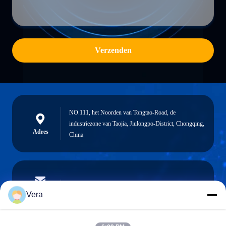
Verzenden
NO.111, het Noorden van Tongtao-Road, de
industriezone van Taojia, Jiulongpo-District, Chongqing,
Adres
China
vera@lkmoto.com
E-mail
Vera