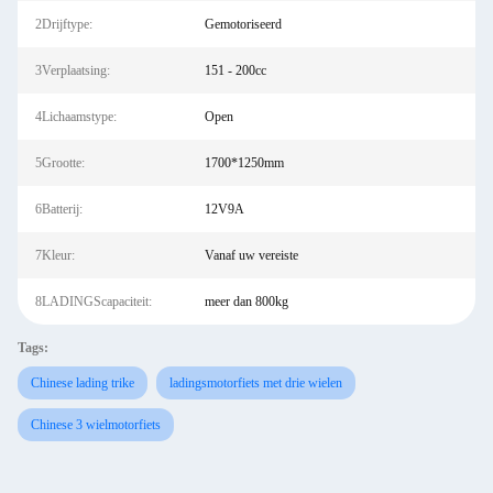
2Drijftype:
Gemotoriseerd
3Verplaatsing:
151 - 200cc
4Lichaamstype:
Open
5Grootte:
1700*1250mm
6Batterij:
12V9A
7Kleur:
Vanaf uw vereiste
8LADINGScapaciteit:
meer dan 800kg
Tags:
Chinese lading trike
ladingsmotorfiets met drie wielen
Chinese 3 wielmotorfiets