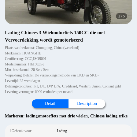
2
/
5
Lading Chinees 3 Wielmotorfiets 150CC die met
Vervoerdekking wordt gemotoriseerd
Plaats van herkomst: Chongqing, China (vasteland)
Merknaam: HUANGHE
Certificering: CCC,ISO9001
Modelnummer: Hh150zh-c
Min. bestelaantal: 20 Set / Sets
Verpakking Details: De verpakkingsmethode van CKD en SKD-
Levertijd: 25 werkdagen
Betalingscondities: T/T, L/C, D/P D/A, Creditcard, Western Union, Contant geld
Levering vermogen: 6000 eenheden per maand
Detail
Description
Markeren:
ladingsmotorfiets met drie wielen
,
Chinese lading trike
1Gebruik voor:
Lading