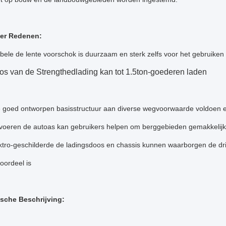
er Redenen:
bele de lente voorschok is duurzaam en sterk zelfs voor het gebruiken
os van de Strengthedlading kan tot 1.5ton-goederen laden
 goed ontworpen basisstructuur aan diverse wegvoorwaarde voldoen e
voeren de autoas kan gebruikers helpen om berggebieden gemakkelij
ktro-geschilderde de ladingsdoos en chassis kunnen waarborgen de driew
voordeel is
sche Beschrijving: