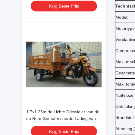
Krijg Beste Prijs
Technisc
Model:
Motortype
Verplaatsi
Compressi
Max. mach
Geschatte
Max. torsi
Nutteloze 
Ontstekin
1.7x1.25m de Lichte Driewieler van de
Brandstof:
de Rem Gemotoriseerde Lading van
de Ladertrommel
Afmeting 
Krijg Beste Prijs