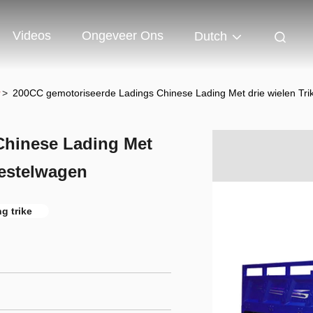
Videos
Ongeveer Ons
Dutch
r
>
200CC gemotoriseerde Ladings Chinese Lading Met drie wielen Tri
Chinese Lading Met
bestelwagen
g trike