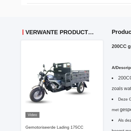
Produc
VERWANTE PRODUCTEN
200CC ge
A/Descrip
200CC
zoals wa
Deze 
gespe
met
Video
Als de
Gemotoriseerde Lading 175CC
hoogst me