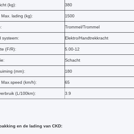
cht (kg):
380
Max. lading (kg):
1500
:
Trommel/Trommel
 systeem:
Elektro/Handtrekkracht
te (F/R):
5.00-12
ie:
Schacht
uiming (mm):
180
 Max.speed (km/h):
65
verbruik (L/100km):
3.9
pakking en de lading van CKD: