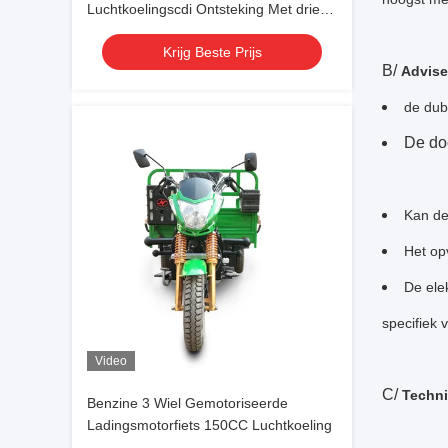
Luchtkoelingscdi Ontsteking Met drie
wielen met drie wielen
Krijg Beste Prijs
B/
Advise
de dub
De do
Kan de
Het op
De ele
specifiek 
Video
C/
Techni
Benzine 3 Wiel Gemotoriseerde
Ladingsmotorfiets 150CC Luchtkoeling