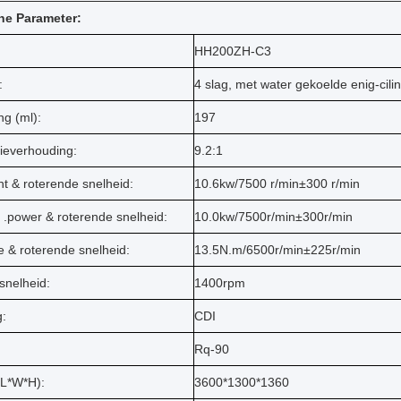
he Parameter:
HH200ZH-C3
:
4 slag, met water gekoelde enig-cilin
ng (ml):
197
everhouding:
9.2:1
t & roterende snelheid:
10.6kw/7500 r/min±300 r/min
 .power & roterende snelheid:
10.0kw/7500r/min±300r/min
e & roterende snelheid:
13.5N.m/6500r/min±225r/min
snelheid:
1400rpm
g:
CDI
Rq-90
(L*W*H):
3600*1300*1360