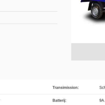
Transimission:
Sc
w
Batterij:
9A 