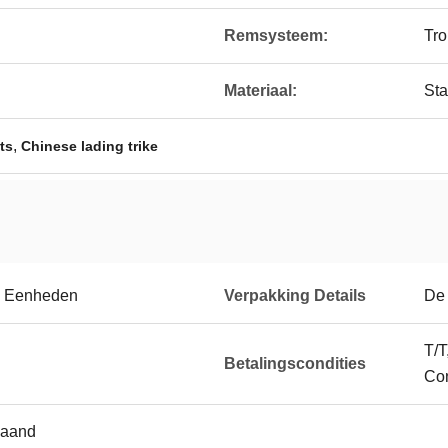
Remsysteem:
Tr
Materiaal:
Sta
,
ts
Chinese lading trike
6 Eenheden
Verpakking Details
De
T/T
Betalingscondities
Con
maand