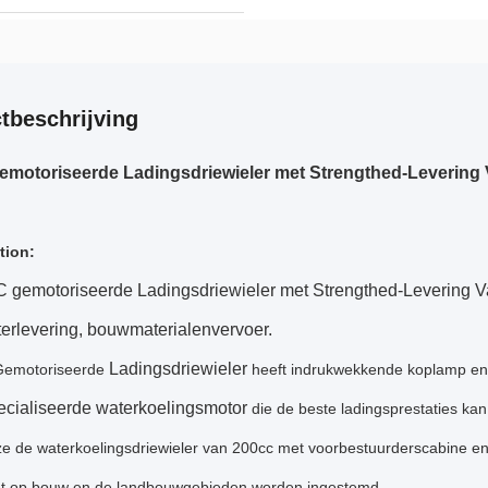
tbeschrijving
motoriseerde Ladingsdriewieler met Strengthed-Levering 
tion:
 gemotoriseerde Ladingsdriewieler met Strengthed-Levering Va
terlevering, bouwmaterialenvervoer.
Ladingsdriewieler
Gemotoriseerde
heeft indrukwekkende koplamp en
cialiseerde waterkoelingsmotor
die de beste ladingsprestaties ka
ze de waterkoelingsdriewieler van 200cc met voorbestuurderscabine e
t op bouw en de landbouwgebieden worden ingestemd.