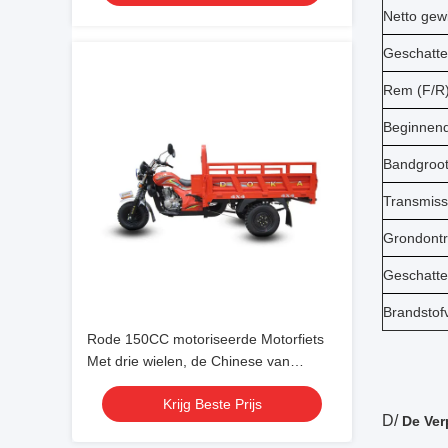
Netto gewi
Geschatte 
Rem (F/R)
Beginnend
Bandgroot
Transmiss
Grondontr
Geschatte
Brandstof
Rode 150CC motoriseerde Motorfiets
Met drie wielen, de Chinese van
Ladingstrike met Lichte Ladingsdoos
Krijg Beste Prijs
D/
De Ver