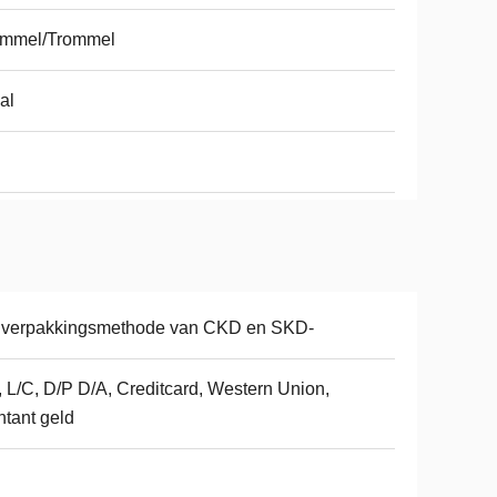
ommel/Trommel
al
 verpakkingsmethode van CKD en SKD-
, L/C, D/P D/A, Creditcard, Western Union,
tant geld