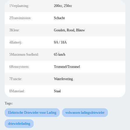
1Verplaatsing:
200cc, 250cc
2Transimission:
Schacht
3Kleur:
Gouden, Rood, Blauw
4Batterij:
9A / 18A
5Maximum Snelheid:
65 km/h
6Remsysteem:
Trommel/Trommel
7Functie:
Waterlevering
8Materiaal:
Staal
Tags:
Elektrische Driewieler voor Lading
volwassen ladingsdriewieler
driewielerlading