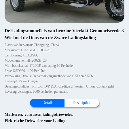
2
/
4
De Ladingsmotorfiets van benzine Viertakt Gemotoriseerde 3
Wiel met de Doos van de Zware Ladingslading
Plaats van herkomst: Chongqing, China
Merknaam: HUANGHE,DOKA
Certificering: CCC,ISO,
Modelnummer: HH200ZH-C3
Min. bestelaantal: 1*20GP van lading 16 Eenheden
Prijs: USD980-1120 Per Unit
Verpakking Details: De verpakkingsmethode van CKD en SKD-
Levertijd: 25 werkdagen
Betalingscondities: T/T, L/C, D/P D/A, Creditcard, Western Union, Contant geld
Levering vermogen: 6000 eenheden per maand
Detail
Description
Markeren:
volwassen ladingsdriewieler
,
Elektrische Driewieler voor Lading