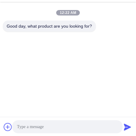
12:22 AM
0086-15823905611
Good day, what product are you looking for?
Telefoon
Chongqing Longkang Motorcycle Co., Ltd.
Chongqing Longkang Motorcycle Co., Ltd.
Krijg Beste Prijs
Vraag een offerte aan