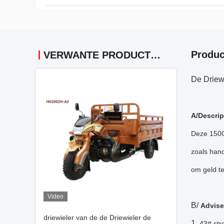
Produc
VERWANTE PRODUCTEN
De Driew
A/Descrip
Deze 150C
zoals hand
om geld t
Video
B/
Advise
driewieler van de de Driewieler de
1.
43# str