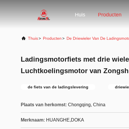
Huis
Producten
Thuis
>
Producten
>
De Driewieler Van De Ladingsmot
Ladingsmotorfiets met drie wiel
Luchtkoelingsmotor van Zongs
de fiets van de ladingslevering
driewi
Plaats van herkomst:
Chongqing, China
Merknaam:
HUANGHE,DOKA