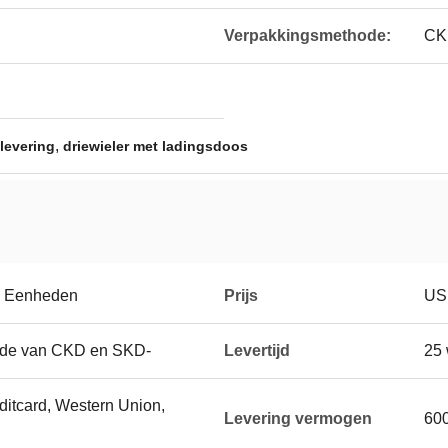
Verpakkingsmethode:
CK
,
slevering
driewieler met ladingsdoos
0 Eenheden
Prijs
US
ode van CKD en SKD-
Levertijd
25
editcard, Western Union,
Levering vermogen
60