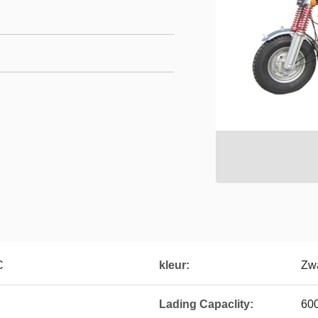
C
kleur:
Zwa
Lading Capaclity:
600