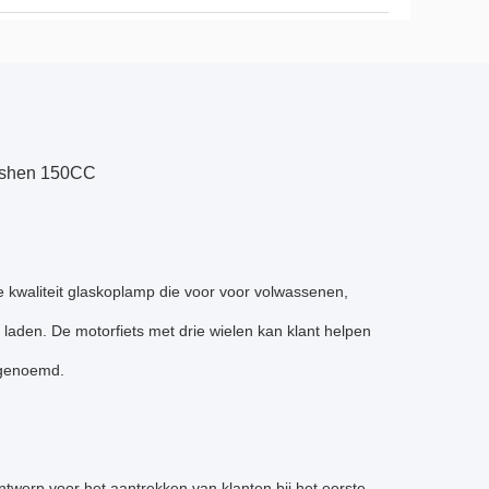
ngshen 150CC
kwaliteit glaskoplamp die voor voor volwassenen,
laden. De motorfiets met drie wielen kan klant helpen
 genoemd.
werp voor het aantrekken van klanten bij het eerste