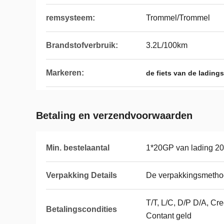
remsysteem:
Trommel/Trommel
Brandstofverbruik:
3.2L/100km
Markeren:
de fiets van de lading
Betaling en verzendvoorwaarden
Min. bestelaantal
1*20GP van lading 2
Verpakking Details
De verpakkingsmeth
T/T, L/C, D/P D/A, Cr
Betalingscondities
Contant geld