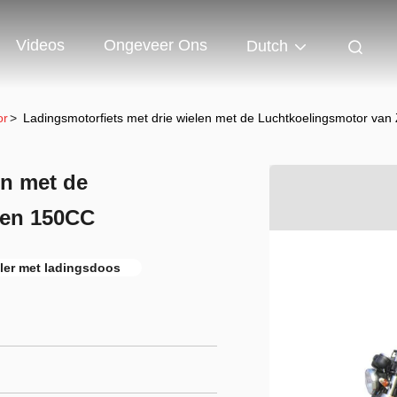
Videos
Ongeveer Ons
Dutch
or
>
Ladingsmotorfiets met drie wielen met de Luchtkoelingsmotor v
en met de
hen 150CC
eler met ladingsdoos