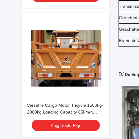
Transmiss
Grondontr
Geschatte
Brandstof
D/
De Ver
Versatile Cargo Motor Tricycle 1500kg-
2000kg Loading Capacity 85km/h
Speed and 3.8L/100km Fuel
Krijg Beste Prijs
Consumption