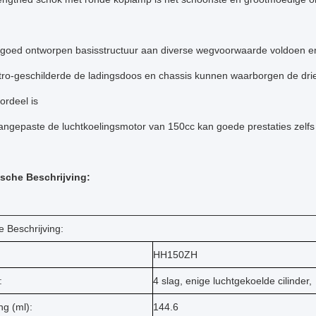
goed ontworpen basisstructuur aan diverse wegvoorwaarde voldoen e
tro-geschilderde de ladingsdoos en chassis kunnen waarborgen de driewi
ordeel is
ngepaste de luchtkoelingsmotor van 150cc kan goede prestaties zelf
sche Beschrijving:
 Beschrijving:
HH150ZH
:
4 slag, enige luchtgekoelde cilinder,
ng (ml):
144.6