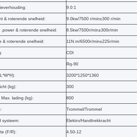
everhouding:
9.0:1
t & roterende snelheid:
9.0kw/7500 r/min±300 r/min
 .power & roterende snelheid:
8.5kw/7500r/min±300r/min
e & roterende snelheid:
11N.m/6500r/min±225r/min
g:
CDI
Rq-90
(L*W*H):
3200*1250*1360
cht (kg):
300
Max. lading (kg):
800
:
Trommel/Trommel
 systeem:
Elektro/Handtrekkracht
te (F/R):
4.50-12