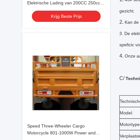
Elektrische Lading van 200CC 250cc
met Mooie Zware Vork
gezicht.
Krijg Beste Prijs
2.
Kan de 
3. De elek
speficic vo
4.
Onze aa
C/
Techni
Technische
Model:
Motortype
Speed Three-Wheeler Cargo
Motorcycle 801-1000W Power and
Verplaatsi
Maximum Speed of 60km for Transport