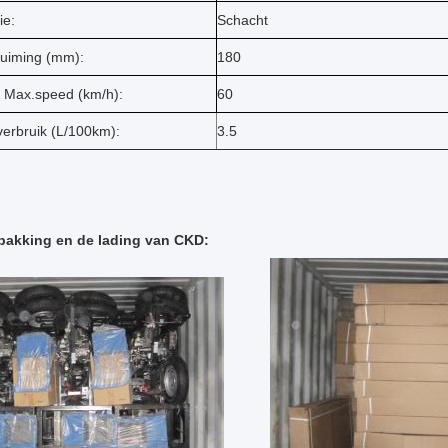
ie:
Schacht
uiming (mm):
180
 Max.speed (km/h):
60
verbruik (L/100km):
3.5
pakking en de lading van CKD: