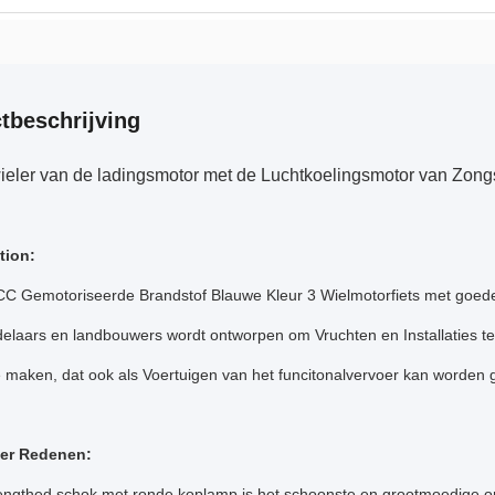
tbeschrijving
ieler van de ladingsmotor met de Luchtkoelingsmotor van Zo
tion:
C Gemotoriseerde Brandstof Blauwe Kleur 3 Wielmotorfiets met goede 
elaars en landbouwers wordt ontworpen om Vruchten en Installaties te 
e maken, dat ook als Voertuigen van het funcitonalvervoer kan worden
er Redenen:
engthed schok met ronde koplamp is het schoonste en grootmoedige ont