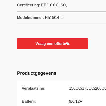
Certificering:
EEC,CCC,ISO,
Modelnummer:
Hh150zh-a
Vraag een offerte
Productgegevens
Verplaatsing:
150CC/175CC/200C
Batterij:
9A /12V