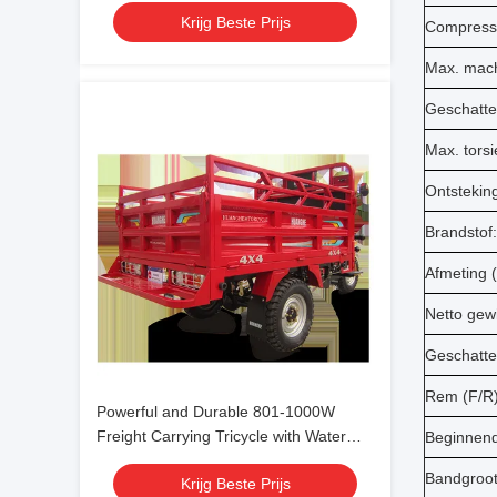
Krijg Beste Prijs
Needs
Compressi
Max. mach
Geschatte
Max. torsi
Ontstekin
Brandstof:
Afmeting 
Netto gewi
Geschatte 
Rem (F/R)
Powerful and Durable 801-1000W
Freight Carrying Tricycle with Water
Beginnend
Cooled Cooling Type
Bandgroot
Krijg Beste Prijs