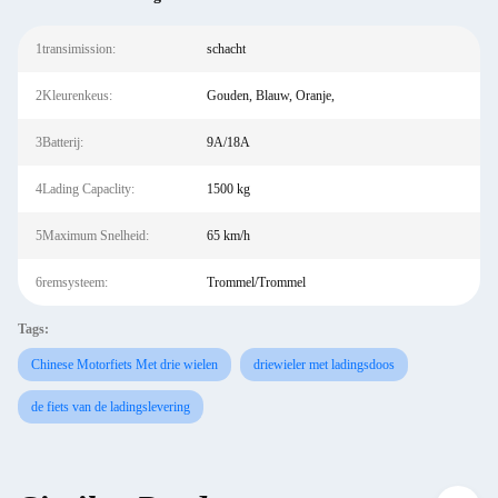
1transimission:
schacht
2Kleurenkeus:
Gouden, Blauw, Oranje,
3Batterij:
9A/18A
4Lading Capaclity:
1500 kg
5Maximum Snelheid:
65 km/h
6remsysteem:
Trommel/Trommel
Tags:
Chinese Motorfiets Met drie wielen
driewieler met ladingsdoos
de fiets van de ladingslevering