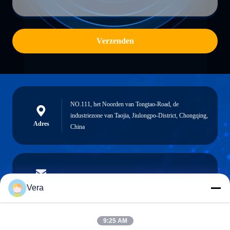
Verzenden
NO.111, het Noorden van Tongtao-Road, de
industriezone van Taojia, Jiulongpo-District, Chongqing,
Adres
China
vera@lkmoto.com
E-mail
Vera
9:25 AM