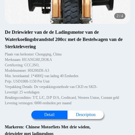
2
/
4
De Driewieler van de de Ladingsmotor van de
Waterkoelingsbrandstof 200cc met de Bestelwagen van de
Sterktelevering
Plaats van herkomst: Chongqing, China
Merknaam: HUANGHE,DOKA
Certificering: CCC,ISO,
Modelnummer: HH200ZH-A3
Min. bestelaantal: 1*40HQ van lading 40 Eenheden
Prijs: USD1000-1150 Per Unit
Verpakking Details: De verpakkingsmethode van CKD en SKD-
Levertijd: 25 werkdagen
Betalingscondities: T/T, L/C, D/P D/A, Creditcard, Western Union, Contant geld
Levering vermogen: 6000 eenheden per maand
Detail
Description
Markeren:
Chinese Motorfiets Met drie wielen
,
driewieler met ladingsdoos