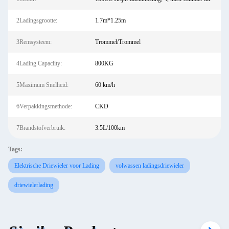
2Ladingsgrootte:
1.7m*1.25m
3Remsysteem:
Trommel/Trommel
4Lading Capaclity:
800KG
5Maximum Snelheid:
60 km/h
6Verpakkingsmethode:
CKD
7Brandstofverbruik:
3.5L/100km
Tags:
Elektrische Driewieler voor Lading
volwassen ladingsdriewieler
driewielerlading