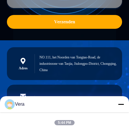
Verzenden
NO.111, het Noorden van Tongtao-Road, de
industriezone van Taojia, Jiulongpo-District, Chongqing,
Adres
China
vera@lkmoto.com
E-mail
Vera
5:44 PM