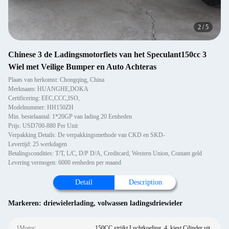
2
/
5
Chinese 3 de Ladingsmotorfiets van het Speculant150cc 3
Wiel met Veilige Bumper en Auto Achteras
Plaats van herkomst: Chongqing, China
Merknaam: HUANGHE,DOKA
Certificering: EEC,CCC,ISO,
Modelnummer: HH150ZH
Min. bestelaantal: 1*20GP van lading 20 Eenheden
Prijs: USD700-880 Per Unit
Verpakking Details: De verpakkingsmethode van CKD en SKD-
Levertijd: 25 werkdagen
Betalingscondities: T/T, L/C, D/P D/A, Creditcard, Western Union, Contant geld
Levering vermogen: 6000 eenheden per maand
Detail
Description
Markeren:
driewielerlading
,
volwassen ladingsdriewieler
1Motor:
150CC strijkt Luchtkoeling, 4, kiest Cilinder uit