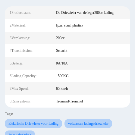
1Productnaam:
De Driewieler van de leger200cc Lading
2Materiaal:
Ijzer, staal, plastiek
3Verplaatsing:
200cc
4Transimission:
Schacht
5Batterij:
9A/18A
6Lading Capaclity:
1500KG
7Max Speed:
65 km/h
8Remsysteem:
Trommel/Trommel
Tags:
Elektrische Driewieler voor Lading
volwassen ladingsdriewieler