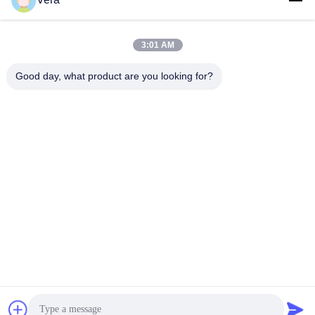
3:01 AM
0086-15823905611
Good day, what product are you looking for?
Telefoon
Chongqing Longkang Motorcycle Co., Ltd.
Chongqing Longkang Motorcycle Co., Ltd.
Krijg Beste Prijs
Vraag een offerte aan