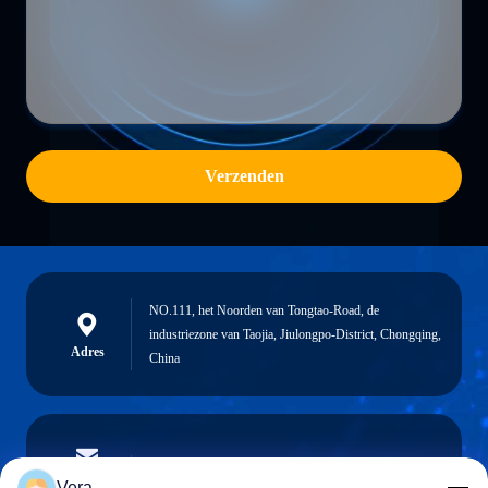
Verzenden
NO.111, het Noorden van Tongtao-Road, de
industriezone van Taojia, Jiulongpo-District, Chongqing,
Adres
China
vera@lkmoto.com
E-mail
Vera