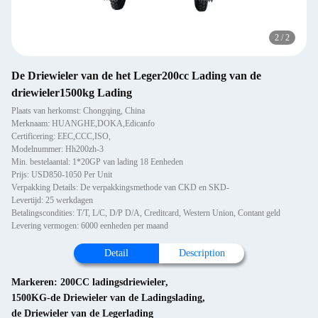
2
/
2
De Driewieler van de het Leger200cc Lading van de
driewieler1500kg Lading
Plaats van herkomst: Chongqing, China
Merknaam: HUANGHE,DOKA,Edicanfo
Certificering: EEC,CCC,ISO,
Modelnummer: Hh200zh-3
Min. bestelaantal: 1*20GP van lading 18 Eenheden
Prijs: USD850-1050 Per Unit
Verpakking Details: De verpakkingsmethode van CKD en SKD-
Levertijd: 25 werkdagen
Betalingscondities: T/T, L/C, D/P D/A, Creditcard, Western Union, Contant geld
Levering vermogen: 6000 eenheden per maand
Detail
Description
Markeren:
200CC ladingsdriewieler
,
1500KG-de Driewieler van de Ladingslading
,
de Driewieler van de Legerlading