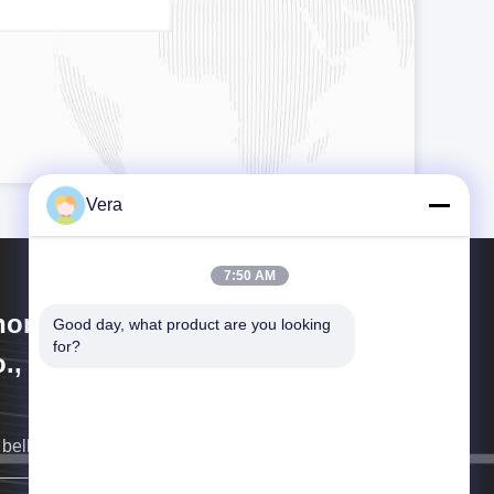
Vera
7:50 AM
hongqing Longkang Motorcycle
Good day, what product are you looking 
for?
., Ltd.
bellen u zo snel mogelijk terug.