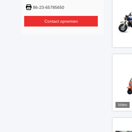
86-23-65785650
Contact opnemen
Video