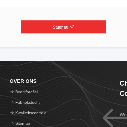
Stuur nu
OVER ONS
C
Bedrijfprofiel
Co
Fabriekstocht
Kwaliteitscontrole
We 
Sitemap