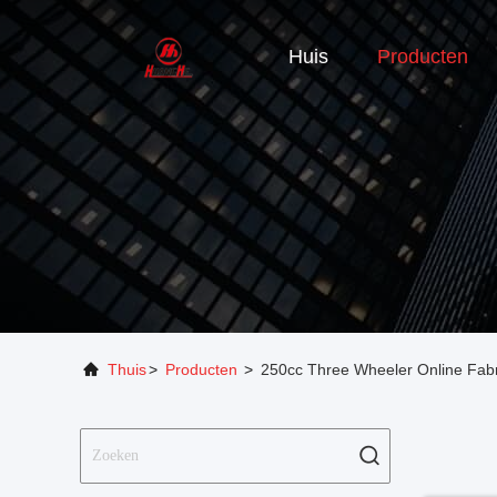
Huis
Producten
Thuis
>
Producten
>
250cc Three Wheeler Online Fabr