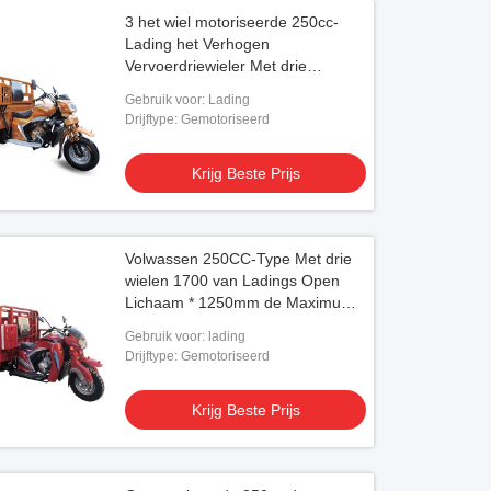
3 het wiel motoriseerde 250cc-
Lading het Verhogen
Vervoerdriewieler Met drie
wielen Met drie wielen voor
Gebruik voor: Lading
Volwassenen
Drijftype: Gemotoriseerd
Krijg Beste Prijs
Volwassen 250CC-Type Met drie
wielen 1700 van Ladings Open
Lichaam * 1250mm de Maximum
Snelheid van de Trommelrem
Gebruik voor: lading
60km/H
Drijftype: Gemotoriseerd
Krijg Beste Prijs