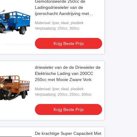
Gemotoriseerde 250cc de
Ladingsdriewieler van de
ijzerschacht Aandrijving met
Differentiële As voor Zware Lading
Materiaal: Ijzer, staal, plastiek
Verplaatsing: 250cc, 300cc
Krijg Beste Prijs
driewieler van de de Driewieler de
Elektrische Lading van 200CC
250cc met Mooie Zware Vork
Materiaal: Ijzer, staal, plastiek
Verplaatsing: 200cc, 250cc, 300cc
Krijg Beste Prijs
De krachtige Super Capaciteit Met