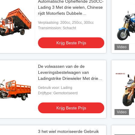
Automatische Opheffende 250CC-
Lading 3 Met drie wielen, Chinese
rijdt Motorfiets Dubbele
Achterwielen
Verplaatsing: 200cc, 250cc, 300cc
Transimission: Schacht
Krijg Beste Prijs
Video
De volwassen van de de
Leveringsbestelwagen van
Ladingstrike Driewieler Met drie
wielen van China met Zware
Gebruik voor: Lading
Ladingslader
Drijftype: Gemotoriseerd
Krijg Beste Prijs
Video
3 het wiel motoriseerde Gebruik