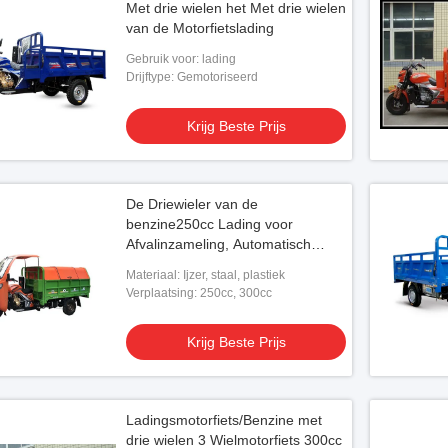
Met drie wielen het Met drie wielen
van de Motorfietslading
Gebruik voor: lading
Drijftype: Gemotoriseerd
Krijg Beste Prijs
De Driewieler van de
benzine250cc Lading voor
Afvalinzameling, Automatisch
Opheffend Systeem
Materiaal: Ijzer, staal, plastiek
Verplaatsing: 250cc, 300cc
Krijg Beste Prijs
Ladingsmotorfiets/Benzine met
drie wielen 3 Wielmotorfiets 300cc