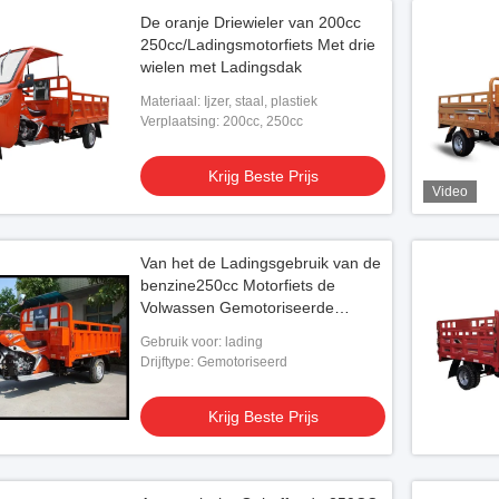
De oranje Driewieler van 200cc
250cc/Ladingsmotorfiets Met drie
wielen met Ladingsdak
Materiaal: Ijzer, staal, plastiek
Verplaatsing: 200cc, 250cc
Krijg Beste Prijs
Video
Van het de Ladingsgebruik van de
benzine250cc Motorfiets de
Volwassen Gemotoriseerde
Driewieler Met drie wielen
Gebruik voor: lading
Drijftype: Gemotoriseerd
Krijg Beste Prijs