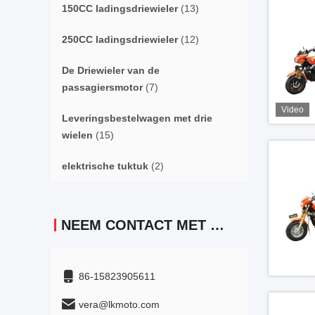
150CC ladingsdriewieler
(13)
250CC ladingsdriewieler
(12)
De Driewieler van de
passagiersmotor
(7)
Video
Leveringsbestelwagen met drie
wielen
(15)
elektrische tuktuk
(2)
NEEM CONTACT MET ONS OP
86-15823905611
vera@lkmoto.com