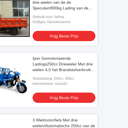
drie wielen van de de
Speculant900kg Lading van de
Snelheids250cc Lading Chinese 3
Gebruik voor: lading
Drijftype: Gemotoriseerd
Krijg Beste Prijs
Ijzer Gemotoriseerde
Ladings250cc Driewieler Met drie
wielen 4,5 het Brandstofverbruik
van L/100km
Verplaatsing: 250cc, 300cc
transimission: schacht
Krijg Beste Prijs
3 Wielmotorfiets Met drie
wielen/Automatische 250cc van de