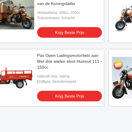
van de Koningslader
Verplaatsing: 200cc, 250cc
Transimission: Schacht
Krijg Beste Prijs
Pas Open Ladingsmotorfiets aan
Met drie wielen sloot Huisvuil 111 -
150cc
Gebruik voor: lading
Drijftype: Gemotoriseerd
Krijg Beste Prijs