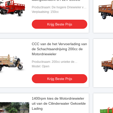
Productnaam: De hogere Driewieler van
de de Ladingsmotor van de
Verplaatsing: 150cc
Ladingsdoos 150CC
Krijg Beste Prijs
CCC van de het Vervoerlading van
de Schachtaandrijving 200cc de
Motordriewieler
Productnaam: 200cc unieke de
Motordriewieler van de Vervoerlading
Model: Open
Krijg Beste Prijs
1400rpm kies de Motordriewieler
uit van de Cilinderwater Gekoelde
Lading