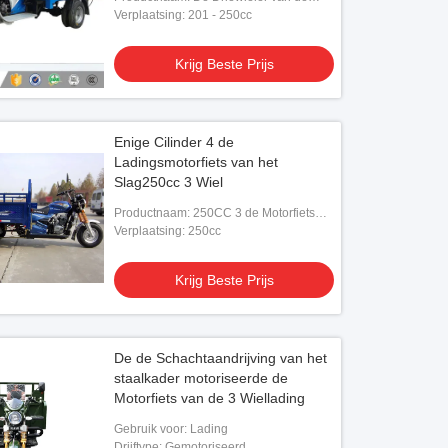
ladingsmotor
Verplaatsing: 201 - 250cc
Krijg Beste Prijs
Enige Cilinder 4 de
Ladingsmotorfiets van het
Slag250cc 3 Wiel
Productnaam: 250CC 3 de Motorfiets
van de Wiellading
Verplaatsing: 250cc
Krijg Beste Prijs
De de Schachtaandrijving van het
staalkader motoriseerde de
Motorfiets van de 3 Wiellading
Gebruik voor: Lading
Drijftype: Gemotoriseerd