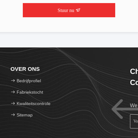
Stuur nu
OVER ONS
C
Bedrijfprofiel
Co
Fabriekstocht
Kwaliteitscontrole
We 
Sitemap