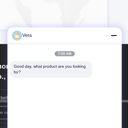
Vera
7:55 AM
hongqing Longkang Motorcycle
Good day, what product are you looking 
for?
., Ltd.
bellen u zo snel mogelijk terug.
Meld je aan.