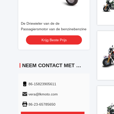
De Driewieler van de de
De Driewieler va
nzinebenzine
Passagiersmotor van de benzinebenzine
Passagiersmotor
s
Krijg Beste Prijs
Krij
NEEM CONTACT MET ONS OP
86-15823905611
vera@lkmoto.com
86-23-65785650