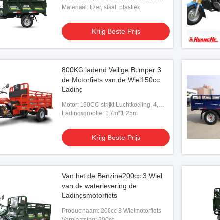
leger200cc Lading
Materiaal: Ijzer, staal, plastiek
Krijg Beste Prijs
n de de
 van de benzinebenzine
800KG ladend Veilige Bumper 3
g Beste Prijs
de Motorfiets van de Wiel150cc
Lading
Motor: 150CC strijkt Luchtkoeling, 4,
kiest Cilinder uit
Ladingsgrootte: 1.7m*1.25m
Krijg Beste Prijs
Van het de Benzine200cc 3 Wiel
van de waterlevering de
Ladingsmotorfiets
Productnaam: 200cc 3 Wielmotorfiets
Verplaatsing: 200cc