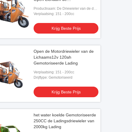
Ladingsvrachtwagen Met drie
Productnaam: De Driewieler van de de
wielen
Ladingsmotor van de
Verplaatsing: 151 - 200cc
schachtaandrijving
Krijg Beste Prijs
Open de Motordriewieler van de
Lichaams12v 120ah
Gemotoriseerde Lading
Verplaatsing: 151 - 200cc
Drijftype: Gemotoriseerd
Krijg Beste Prijs
het water koelde Gemotoriseerde
250CC de Ladingsdriewieler van
2000kg Lading