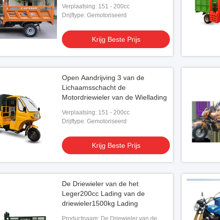
Verplaatsing: 151 - 200cc
Drijftype: Gemotoriseerd
Krijg Beste Prijs
Open Aandrijving 3 van de
Lichaamsschacht de
Motordriewieler van de Wiellading
Verplaatsing: 151 - 200cc
Drijftype: Gemotoriseerd
Krijg Beste Prijs
De Driewieler van de het
Leger200cc Lading van de
driewieler1500kg Lading
Productnaam: De Driewieler van de