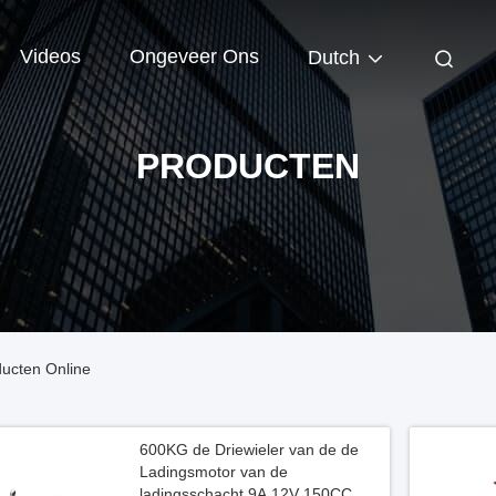
Videos
Ongeveer Ons
Dutch
PRODUCTEN
ducten Online
600KG de Driewieler van de de
Ladingsmotor van de
ladingsschacht 9A 12V 150CC